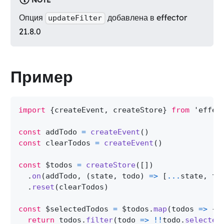
NOTE
Опция
добавлена в effector
updateFilter
21.8.0
Пример
import
{
createEvent
,
 createStore
}
from
'effec
const
 addTodo 
=
createEvent
(
)
const
 clearTodos 
=
createEvent
(
)
const
 $todos 
=
createStore
(
[
]
)
.
on
(
addTodo
,
(
state
,
 todo
)
=>
[
...
state
,
 to
.
reset
(
clearTodos
)
const
 $selectedTodos 
=
 $todos
.
map
(
todos
=>
{
return
 todos
.
filter
(
todo
=>
!
!
todo
.
selected