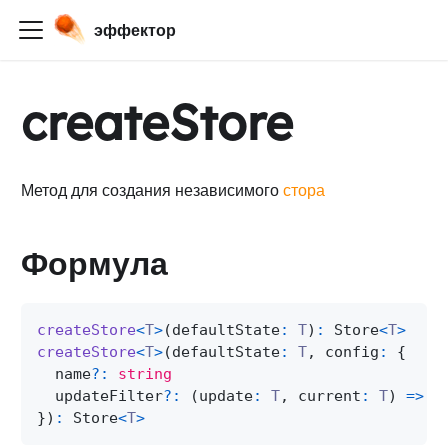
эффектор
createStore
Метод для создания независимого
стора
Формула
createStore
<
T
>
(
defaultState
:
T
)
:
Store
<
T
>
createStore
<
T
>
(
defaultState
:
T
,
 config
:
{
  name
?
:
string
  updateFilter
?
:
(
update
:
T
,
 current
:
T
)
=>
b
}
)
:
Store
<
T
>