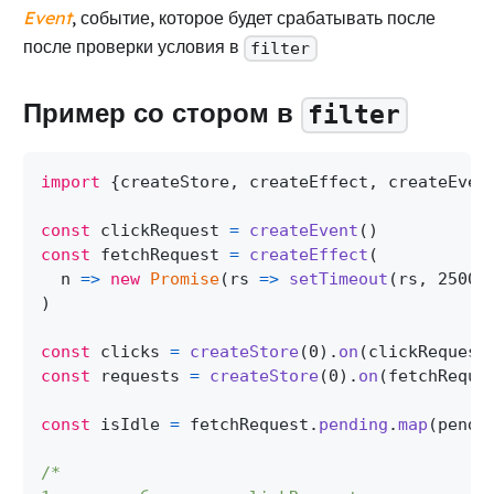
Event
, событие, которое будет срабатывать после
после проверки условия в
filter
Пример со стором в
filter
import
{
createStore
,
 createEffect
,
 createEven
const
 clickRequest 
=
createEvent
(
)
const
 fetchRequest 
=
createEffect
(
n
=>
new
Promise
(
rs
=>
setTimeout
(
rs
,
2500
,
)
const
 clicks 
=
createStore
(
0
)
.
on
(
clickRequest
const
 requests 
=
createStore
(
0
)
.
on
(
fetchReque
const
 isIdle 
=
 fetchRequest
.
pending
.
map
(
pendi
/*