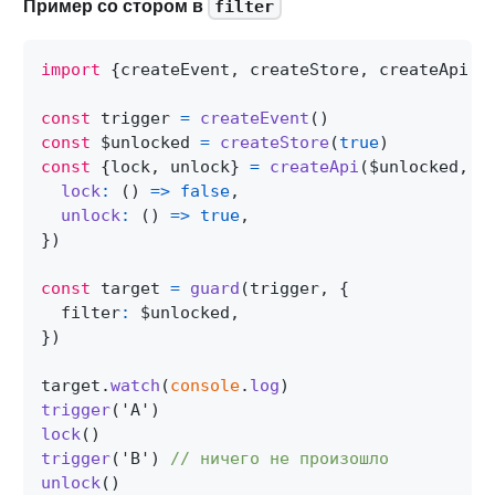
Пример со стором в
filter
import
{
createEvent
,
 createStore
,
 createApi
,
 
const
 trigger 
=
createEvent
(
)
const
 $unlocked 
=
createStore
(
true
)
const
{
lock
,
 unlock
}
=
createApi
(
$unlocked
,
{
lock
:
(
)
=>
false
,
unlock
:
(
)
=>
true
,
}
)
const
 target 
=
guard
(
trigger
,
{
  filter
:
 $unlocked
,
}
)
target
.
watch
(
console
.
log
)
trigger
(
'A'
)
lock
(
)
trigger
(
'B'
)
// ничего не произошло
unlock
(
)