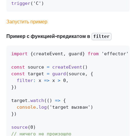
trigger
(
'C'
)
Запустить пример
Пример с функцией-предикатом в
filter
import
{
createEvent
,
 guard
}
from
'effector'
const
 source 
=
createEvent
(
)
const
 target 
=
guard
(
source
,
{
filter
:
x
=>
 x 
>
0
,
}
)
target
.
watch
(
(
)
=>
{
console
.
log
(
'target вызван'
)
}
)
source
(
0
)
// ничего не произошло