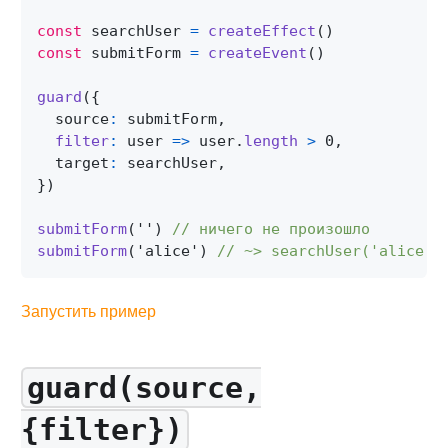
const
 searchUser 
=
createEffect
(
)
const
 submitForm 
=
createEvent
(
)
guard
(
{
  source
:
 submitForm
,
filter
:
user
=>
 user
.
length
>
0
,
  target
:
 searchUser
,
}
)
submitForm
(
''
)
// ничего не произошло
submitForm
(
'alice'
)
// ~> searchUser('alice')
Запустить пример
guard(source,
{filter})