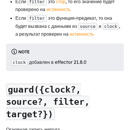
Если
это
стор
, то его значение будет
filter
проверено на
истинность
Если
это функция-предикат, то она
filter
будет вызвана с данными из
и
,
source
clock
а результат проверен на
истинность
NOTE
добавлен в effector 21.8.0
clock
guard({clock?,
source?, filter,
target?})
Основная запись метода