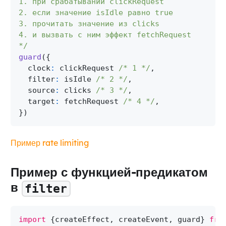
1. при срабатывании clickRequest
2. если значение isIdle равно true
3. прочитать значение из clicks
4. и вызвать с ним эффект fetchRequest
*/
guard
(
{
  clock
:
 clickRequest 
/* 1 */
,
  filter
:
 isIdle 
/* 2 */
,
  source
:
 clicks 
/* 3 */
,
  target
:
 fetchRequest 
/* 4 */
,
}
)
Пример rate limiting
Пример с функцией-предикатом
в
filter
import
{
createEffect
,
 createEvent
,
 guard
}
fro