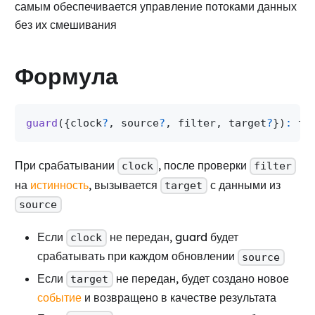
самым обеспечивается управление потоками данных
без их смешивания
Формула
guard
(
{
clock
?
,
 source
?
,
 filter
,
 target
?
}
)
:
 ta
При срабатывании
, после проверки
clock
filter
на
истинность
, вызывается
с данными из
target
source
Если
не передан, guard будет
clock
срабатывать при каждом обновлении
source
Если
не передан, будет создано новое
target
событие
и возвращено в качестве результата